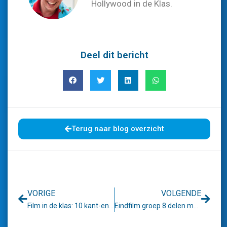
Hollywood in de Klas.
Deel dit bericht
Terug naar blog overzicht
Vorige
Volg
VORIGE
VOLGENDE
Film in de klas: 10 kant-en-klare opdrachten
Eindfilm groep 8 delen met ouders