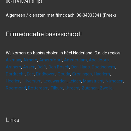
06-11410741 (Filip)
Algemeen / diensten met filmcoach: 06-34333341 (Freek)
Filmeducatie basisschool!
Wij komen op basisscholen in héél Nederland. O.a. de regio's:
Alkmaar
,
Almere
,
Amersfoort
,
Amsterdam
,
Apeldoorn
,
Arnhem
,
Assen
,
Delft
,
Den Bosch
,
Den Haag
,
Doetinchem
,
Dordrecht
,
Ede
,
Eindhoven
,
Gouda
,
Groningen
,
Haarlem
,
Heerlen
,
Hilversum
,
Leeuwarden
,
Leiden
,
Maastricht
,
Nijmegen
,
Roermond
,
Rotterdam
,
Tilburg
,
Utrecht
,
Zutphen
,
Zwolle
.
Links