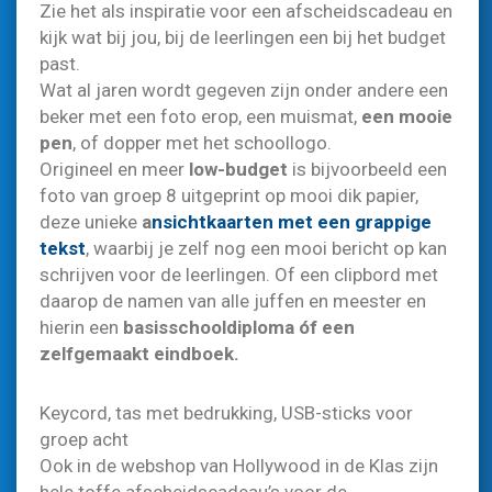
Zie het als inspiratie voor een afscheidscadeau en
kijk wat bij jou, bij de leerlingen een bij het budget
past.
Wat al jaren wordt gegeven zijn onder andere een
beker met een foto erop, een muismat,
een mooie
pen
, of dopper met het schoollogo.
Origineel en meer
low-budget
is bijvoorbeeld een
foto van groep 8 uitgeprint op mooi dik papier,
deze unieke
a
nsichtkaarten met een grappige
tekst
, waarbij je zelf nog een mooi bericht op kan
schrijven voor de leerlingen. Of een clipbord met
daarop de namen van alle juffen en meester en
hierin een
basisschooldiploma óf een
zelfgemaakt eindboek.
Keycord, tas met bedrukking, USB-sticks voor
groep acht
Ook in de webshop van Hollywood in de Klas zijn
hele toffe afscheidscadeau’s voor de