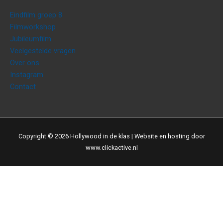
Eindfilm groep 8
Filmworkshop
Jubileumfilm
Veelgestelde vragen
Over ons
Instagram
Contact
Copyright © 2026
Hollywood in de klas
| Website en hosting door
www.clickactive.nl