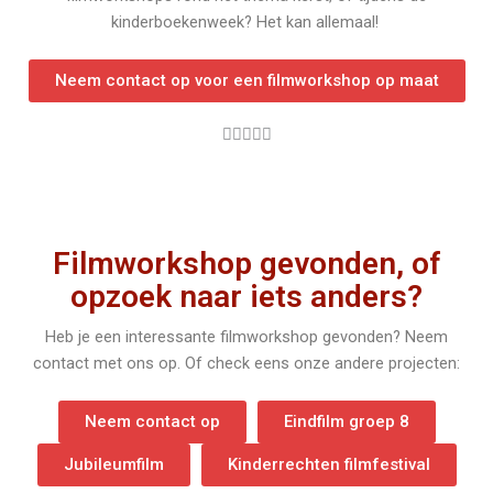
kinderboekenweek? Het kan allemaal!
Neem contact op voor een filmworkshop op maat
W





a
a
r
d
Filmworkshop gevonden, of
e
opzoek naar iets anders?
r
i
Heb je een interessante filmworkshop gevonden? Neem
n
contact met ons op. Of check eens onze andere projecten:
g
5
Neem contact op
Eindfilm groep 8
v
a
Jubileumfilm
Kinderrechten filmfestival
n