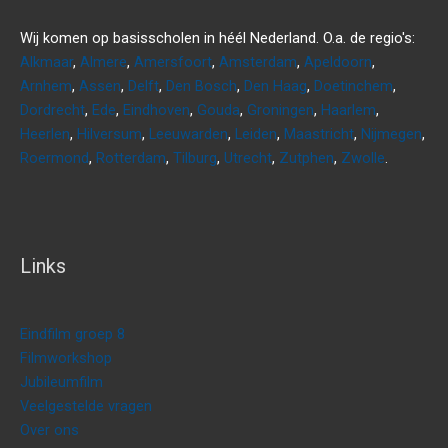
Wij komen op basisscholen in héél Nederland. O.a. de regio's:
Alkmaar
,
Almere
,
Amersfoort
,
Amsterdam
,
Apeldoorn
,
Arnhem
,
Assen
,
Delft
,
Den Bosch
,
Den Haag
,
Doetinchem
,
Dordrecht
,
Ede
,
Eindhoven
,
Gouda
,
Groningen
,
Haarlem
,
Heerlen
,
Hilversum
,
Leeuwarden
,
Leiden
,
Maastricht
,
Nijmegen
,
Roermond
,
Rotterdam
,
Tilburg
,
Utrecht
,
Zutphen
,
Zwolle
.
Links
Eindfilm groep 8
Filmworkshop
Jubileumfilm
Veelgestelde vragen
Over ons