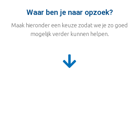
Waar ben je naar opzoek?
Maak hieronder een keuze zodat we je zo goed
mogelijk verder kunnen helpen.
Eindfilm groep 8
Zelfstandig - Zelf filmen, wij monteren -
Eindfilm met filmcoach
Klik hier