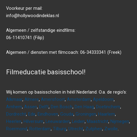
Voorkeur per mail:
info@hollywoodindeklas.nl
Algemeen / zelfstandige eindfilms:
06-11410741 (Filip)
Algemeen / diensten met filmcoach: 06-34333341 (Freek)
Filmeducatie basisschool!
Wij komen op basisscholen in héél Nederland. O.a. de regio's:
Alkmaar
,
Almere
,
Amersfoort
,
Amsterdam
,
Apeldoorn
,
Arnhem
,
Assen
,
Delft
,
Den Bosch
,
Den Haag
,
Doetinchem
,
Dordrecht
,
Ede
,
Eindhoven
,
Gouda
,
Groningen
,
Haarlem
,
Heerlen
,
Hilversum
,
Leeuwarden
,
Leiden
,
Maastricht
,
Nijmegen
,
Roermond
,
Rotterdam
,
Tilburg
,
Utrecht
,
Zutphen
,
Zwolle
.