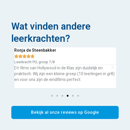
Wat vinden andere
leerkrachten?
akker
Kim de Vries





p 7/8
Leerkracht SO, groep 8
wood in de Klas zijn duidelijk en
Onze leerlingen hebben een au
 een kleine groep (10 leerlingen in gr8)
taalachterstand. Hierdoor is een 
e eindfilms perfect.
de eindfilm hoeven de leerlinge
hoofd te leren en kunnen we h
Bekijk al onze reviews op Google