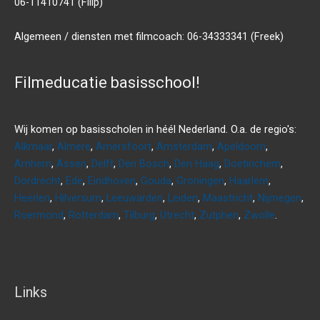
06-11410741 (Filip)
Algemeen / diensten met filmcoach: 06-34333341 (Freek)
Filmeducatie basisschool!
Wij komen op basisscholen in héél Nederland. O.a. de regio's:
Alkmaar
,
Almere
,
Amersfoort
,
Amsterdam
,
Apeldoorn
,
Arnhem
,
Assen
,
Delft
,
Den Bosch
,
Den Haag
,
Doetinchem
,
Dordrecht
,
Ede
,
Eindhoven
,
Gouda
,
Groningen
,
Haarlem
,
Heerlen
,
Hilversum
,
Leeuwarden
,
Leiden
,
Maastricht
,
Nijmegen
,
Roermond
,
Rotterdam
,
Tilburg
,
Utrecht
,
Zutphen
,
Zwolle
.
Links