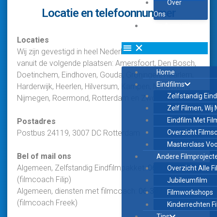
Over
Locatie en telefoonnummer
Ons
Mijn Account
Locaties
Wij zijn gevestigd in heel Nederland en werken o.a.
vanuit de volgende plaatsen: Amersfoort, Den Bosch,
Home
Doetinchem, Eindhoven, Gouda, Groningen, Haarlem,
Eindfilms
Harderwijk, Heerlen, Hilversum, Kampen, Maastricht,
Zelfstandig Ein
Nijmegen, Roermond, Rotterdam en Zwolle.
Zelf Filmen, Wij
Eindfilm Met Fi
Postadres
Postbus 24119, 3007 DC Rotterdam
Overzicht Filmsc
Masterclass Voo
Bel of mail ons
Andere Filmproject
Algemeen, Zelfstandig Eindfilmpakket:
06-11410741
Overzicht Alle F
(filmcoach Filip)
Jubileumfilm
Algemeen, diensten met filmcoach:
06-34333341
Filmworkshops
(filmcoach Freek)
Kinderrechten Fi
Tips