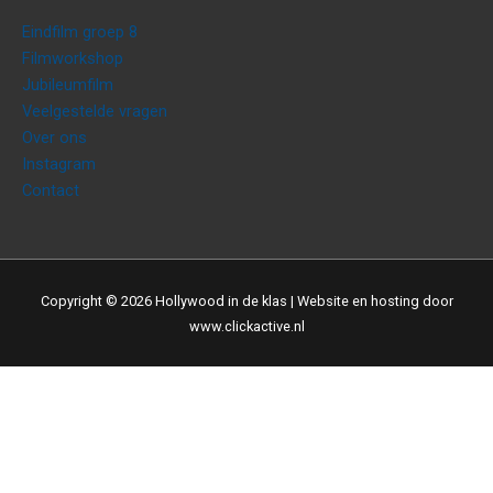
Eindfilm groep 8
Filmworkshop
Jubileumfilm
Veelgestelde vragen
Over ons
Instagram
Contact
Copyright © 2026
Hollywood in de klas
| Website en hosting door
www.clickactive.nl