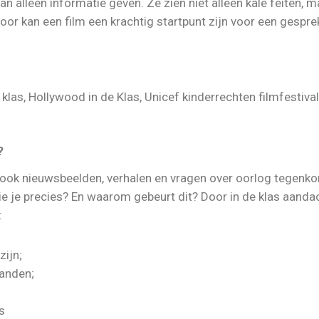
 alleen informatie geven. Ze zien niet alleen kale feiten, 
or kan een film een krachtig startpunt zijn voor een gesprek
?
 ook nieuwsbeelden, verhalen en vragen over oorlog tegenk
ie je precies? En waarom gebeurt dit? Door in de klas aanda
:
zijn;
landen;
s