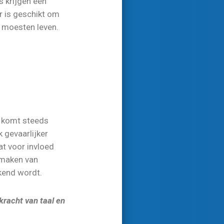
 krijgen een
r is geschikt om
moesten leven.
g komt steeds
k gevaarlijker
at voor invloed
t maken van
kend wordt.
kracht van taal en