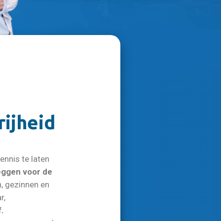
rijheid
ennis te laten
eggen voor de
, gezinnen en
r,
.