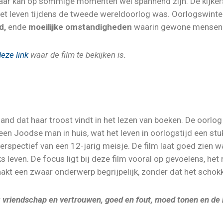
aar kan op sommige momenten wel spannend zijn. De kijkers
et leven tijdens de tweede wereldoorlog was. Oorlogswinte
d,
ende
moeilijke omstandigheden
waarin gewone mensen 
deze link
waar de film te bekijken is.
land dat haar troost vindt in het lezen van boeken. De oorlo
 een Joodse man in huis, wat het leven in oorlogstijd een stu
erspectief van een 12-jarig meisje. De film laat goed zien w
s leven. De focus ligt bij deze film vooral op gevoelens, he
akt een zwaar onderwerp begrijpelijk, zonder dat het schok
r
vriendschap en vertrouwen, goed en fout, moed tonen en de 