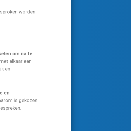
besproken worden.
kelen om na te
 met elkaar een
jk en
le en
 Daarom is gekozen
bespreken.