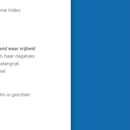
rime Video.
and waar vrijheid
n, haar dagelijks
elangrijk
eel
lm is geschikt